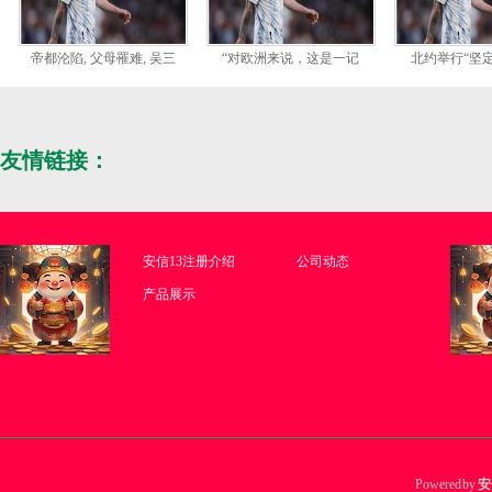
帝都沦陷, 父母罹难, 吴三
“对欧洲来说，这是一记
北约举行“坚定
友情链接：
安信13注册介绍
公司动态
产品展示
Powered by
安